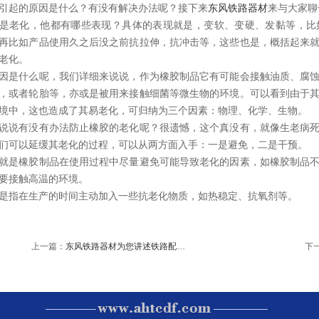
引起的原因是什么？有没有解决办法呢？接下来
东风铁路器材
来与大家聊
是老化，他都有哪些表现？具体的表现就是，变软、变硬、发黏等，比
再比如产品使用久之后没之前抗拉伸，抗冲击等，这些也是，概括起来
老化。
因是什么呢，我们详细来说说，作为橡胶制品它有可能会接触油质、腐
，或者轮胎等，亦或是被用来接触细菌等微生物的环境。可以看到由于
境中，这也造成了其易老化，可归纳为三个因素：物理、化学、生物。
说说有没有办法防止橡胶的老化呢？很遗憾，这个真没有，就像生老病
们可以延缓其老化的过程，可以从两方面入手：一是避免，二是干预。
就是橡胶制品在使用过程中尽量避免可能导致老化的因素，如橡胶制品
要接触高温的环境。
是指在生产的时间主动加入一些抗老化物质，如热稳定、抗氧剂等。
上一篇：
东风铁路器材为您讲述铁路配…
下