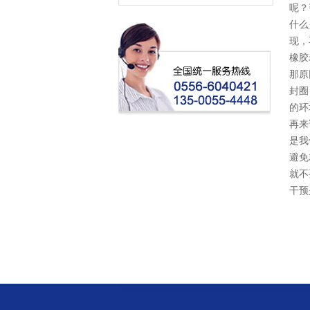
呢？
什么
现，
橡胶
那原
封圈
的环
再来
是我
避免
就不
干预